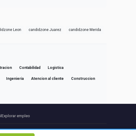
idzone Leon
candidzone Juarez
candidzone Merida
tracion
Contabilidad
Logistica
Ingenieria
Atencion al cliente
Construccion
l
Explorar empleo
ros
Contacto