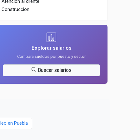
Atencion al cliente
Construccion
Explorar salarios
Compara sueldos por puesto y sector
Buscar salarios
leo en Puebla