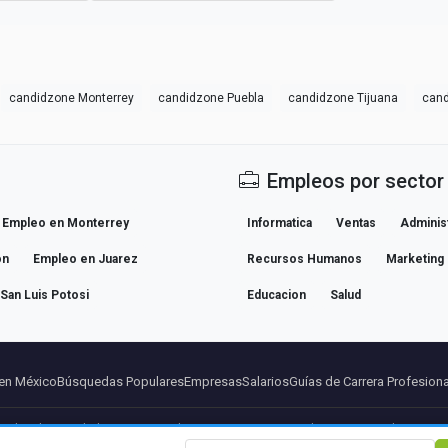
candidzone Monterrey
candidzone Puebla
candidzone Tijuana
cand
Empleos por sector
Empleo en Monterrey
Informatica
Ventas
Adminis
on
Empleo en Juarez
Recursos Humanos
Marketing
San Luis Potosi
Educacion
Salud
en México
Búsquedas Populares
Empresas
Salarios
Guías de Carrera Profesiona
so legal
Privacidad
Terminos
Condiciones Premium
Cancelar Premium
Sobre Nosot