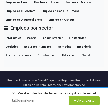
Empleo en Leon
Empleo en Juarez
Empleo en Merida
Empleo en Queretaro
Empleo en San Luis Potosi
Empleo en Aguascalientes
Empleo en Cancun
Empleos por sector
Informatica
Ventas
Administracion
Contabilidad
Logistica
Recursos Humanos
Marketing
Ingenieria
Atencion al cliente
Construccion
Educacion
Salud
Empleo Remoto en México
Búsquedas Populares
Empresas
Salarios
Guías de Carrera Profesional
Explorar empleo
Recibe ofertas de
financial analyst
en tu email
Partners
Aviso legal
Privacidad
Terminos
Condiciones Premium
Activar alerta
Cancelar Premium
Sobre Nosotros
Contacto