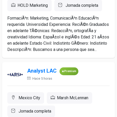
HOLD Marketing
Jornada completa
FormaciÃ³n: Marketing, ComunicaciÃ³n EducaciÃ³n
requerida: Universidad Experiencia: ReciÃ©n Graduados
en adelante TÃ©cnicas: RedacciÃ³n, ortografÃ­a y
creatividad Idioma: EspaÃ±ol e inglÃ©s Edad: 21 aÃ±os
en adelante Estado Civil: Indistinto GÃ©nero: Indistinto
DescripciÃ³n: Buscamos a una persona que sea...
Analyst LAC
Premium
Hace 5 horas
Mexico City
Marsh McLennan
Jornada completa