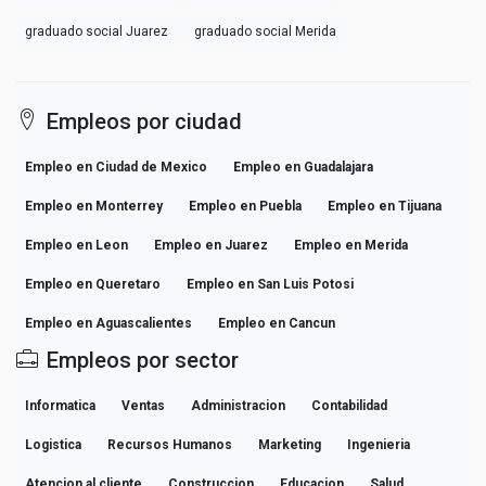
graduado social Juarez
graduado social Merida
Empleos por ciudad
Empleo en Ciudad de Mexico
Empleo en Guadalajara
Empleo en Monterrey
Empleo en Puebla
Empleo en Tijuana
Empleo en Leon
Empleo en Juarez
Empleo en Merida
Empleo en Queretaro
Empleo en San Luis Potosi
Empleo en Aguascalientes
Empleo en Cancun
Empleos por sector
Informatica
Ventas
Administracion
Contabilidad
Logistica
Recursos Humanos
Marketing
Ingenieria
Atencion al cliente
Construccion
Educacion
Salud