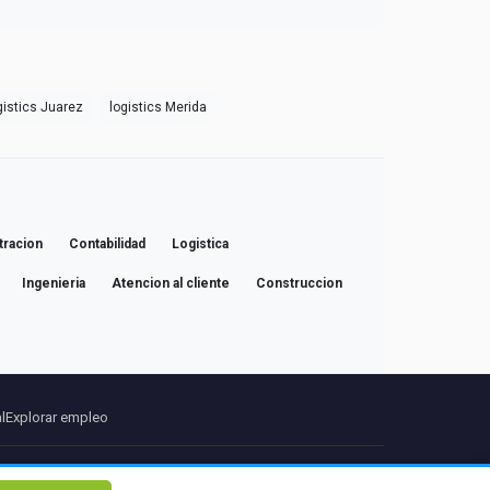
gistics Juarez
logistics Merida
tracion
Contabilidad
Logistica
Ingenieria
Atencion al cliente
Construccion
l
Explorar empleo
ros
Contacto