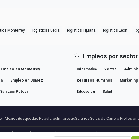
stics Monterrey
logistics Puebla
logistics Tijuana
logistics Leon
lo
Empleos por sector
Empleo en Monterrey
Informatica
Ventas
Adminis
on
Empleo en Juarez
Recursos Humanos
Marketing
San Luis Potosi
Educacion
Salud
en México
Búsquedas Populares
Empresas
Salarios
Guías de Carrera Profesiona
so legal
Privacidad
Terminos
Condiciones Premium
Cancelar Premium
Sobre Nosot