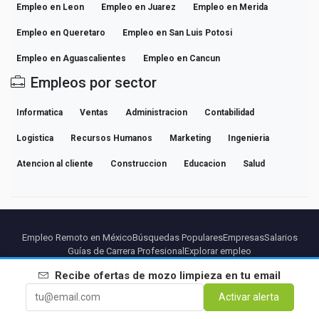
Empleo en Leon
Empleo en Juarez
Empleo en Merida
Empleo en Queretaro
Empleo en San Luis Potosi
Empleo en Aguascalientes
Empleo en Cancun
Empleos por sector
Informatica
Ventas
Administracion
Contabilidad
Logistica
Recursos Humanos
Marketing
Ingenieria
Atencion al cliente
Construccion
Educacion
Salud
Empleo Remoto en México
Búsquedas Populares
Empresas
Salarios
Guías de Carrera Profesional
Explorar empleo
Recibe ofertas de
mozo limpieza
en tu email
Partners
Aviso legal
Privacidad
Terminos
Condiciones Premium
Activar alerta
Cancelar Premium
Sobre Nosotros
Contacto