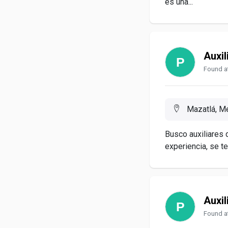
es una...
Auxil
Found a
Mazatlá, M
Busco auxiliares d
experiencia, se te.
Auxil
Found a