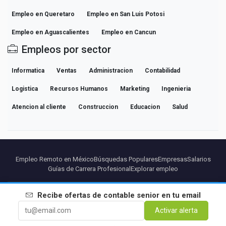
Empleo en Queretaro
Empleo en San Luis Potosi
Empleo en Aguascalientes
Empleo en Cancun
Empleos por sector
Informatica
Ventas
Administracion
Contabilidad
Logistica
Recursos Humanos
Marketing
Ingenieria
Atencion al cliente
Construccion
Educacion
Salud
Empleo Remoto en México
Búsquedas Populares
Empresas
Salarios
Guías de Carrera Profesional
Explorar empleo
Partners
Aviso legal
Privacidad
Terminos
Condiciones Premium
Recibe ofertas de
contable senior
en tu email
Cancelar Premium
Sobre Nosotros
Contacto
Activar alerta
© 2026 BEBEE PLATFORM SL - ID ESB84471838