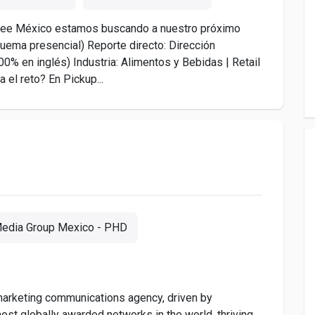
offee México estamos buscando a nuestro próximo
uema presencial) Reporte directo: Dirección
00% en inglés) Industria: Alimentos y Bebidas | Retail
 el reto? En Pickup...
edia Group Mexico - PHD
arketing communications agency, driven by
most globally awarded networks in the world, thriving