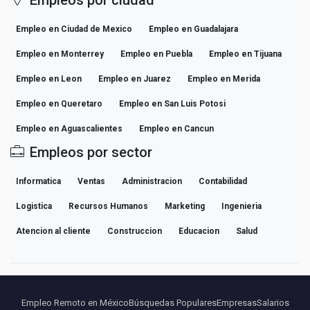
Empleo en Ciudad de Mexico
Empleo en Guadalajara
Empleo en Monterrey
Empleo en Puebla
Empleo en Tijuana
Empleo en Leon
Empleo en Juarez
Empleo en Merida
Empleo en Queretaro
Empleo en San Luis Potosi
Empleo en Aguascalientes
Empleo en Cancun
Empleos por sector
Informatica
Ventas
Administracion
Contabilidad
Logistica
Recursos Humanos
Marketing
Ingenieria
Atencion al cliente
Construccion
Educacion
Salud
Empleo Remoto en México
Búsquedas Populares
Empresas
Salarios