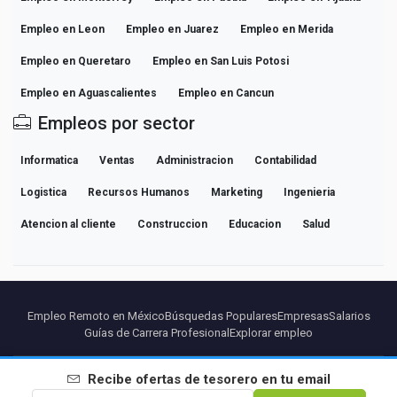
Empleo en Leon
Empleo en Juarez
Empleo en Merida
Empleo en Queretaro
Empleo en San Luis Potosi
Empleo en Aguascalientes
Empleo en Cancun
Empleos por sector
Informatica
Ventas
Administracion
Contabilidad
Logistica
Recursos Humanos
Marketing
Ingenieria
Atencion al cliente
Construccion
Educacion
Salud
Empleo Remoto en México
Búsquedas Populares
Empresas
Salarios
Guías de Carrera Profesional
Explorar empleo
Partners
Aviso legal
Privacidad
Terminos
Condiciones Premium
Recibe ofertas de
tesorero
en tu email
Cancelar Premium
Sobre Nosotros
Contacto