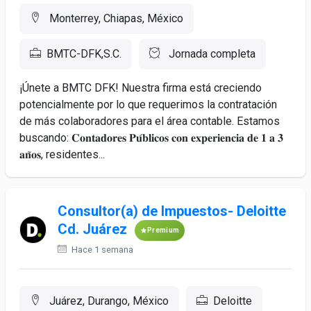
Monterrey, Chiapas, México
BMTC-DFK,S.C.
Jornada completa
¡Únete a BMTC DFK! Nuestra firma está creciendo
potencialmente por lo que requerimos la contratación
de más colaboradores para el área contable. Estamos
buscando: 𝐂𝐨𝐧𝐭𝐚𝐝𝐨𝐫𝐞𝐬 𝐏𝐮́𝐛𝐥𝐢𝐜𝐨𝐬 𝐜𝐨𝐧 𝐞𝐱𝐩𝐞𝐫𝐢𝐞𝐧𝐜𝐢𝐚 𝐝𝐞 𝟏 𝐚 𝟑
𝐚𝐧̃𝐨𝐬, residentes...
Consultor(a) de Impuestos- Deloitte
Cd. Juárez
Premium
Hace 1 semana
Juárez, Durango, México
Deloitte