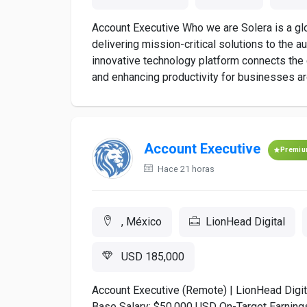
Account Executive Who we are Solera is a glo
delivering mission-critical solutions to the a
innovative technology platform connects the e
and enhancing productivity for businesses aro
Account Executive
Premi
Hace 21 horas
, México
LionHead Digital
USD 185,000
Account Executive (Remote) | LionHead Digit
Base Salary: $50,000 USD On-Target Earnings