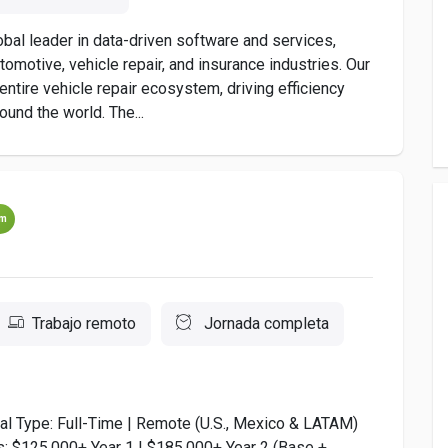
bal leader in data-driven software and services,
utomotive, vehicle repair, and insurance industries. Our
ntire vehicle repair ecosystem, driving efficiency
und the world. The...
um
Trabajo remoto
Jornada completa
al Type: Full-Time | Remote (U.S., Mexico & LATAM)
: $125,000+ Year 1 | $185,000+ Year 2 (Base +